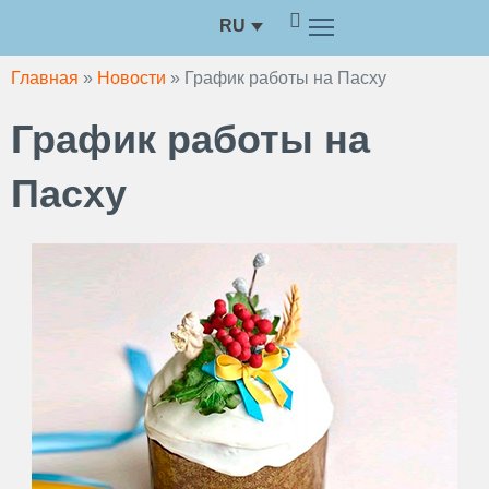
Перейти
RU
к
содержимому
Главная
»
Новости
»
График работы на Пасху
График работы на
Пасху