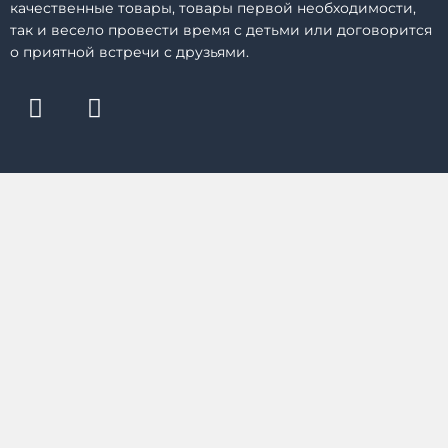
качественные товары, товары первой необходимости,
так и весело провести время с детьми или договорится
о приятной встречи с друзьями.
F
I
a
n
c
s
e
t
b
a
o
g
o
r
k
a
m