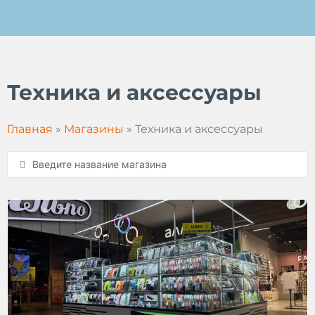
Перейти
к
содержимому
Техника и аксессуары
Главная
»
Магазины
»
Техника и аксессуары
Search
...