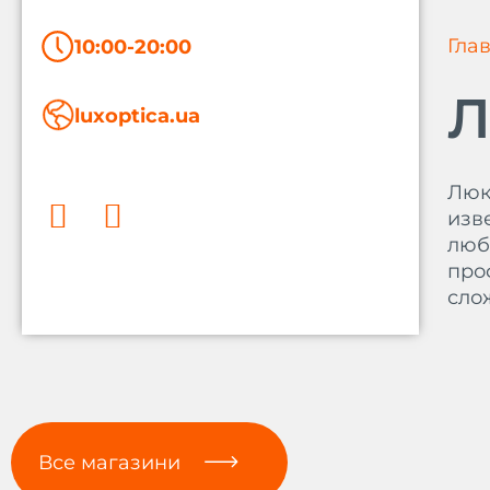
Гла
10:00-20:00
Л
luxoptica.ua
F
I
a
n
Люк
c
s
изв
люб
e
t
про
b
a
сло
o
g
o
r
k
a
m
Все магазини