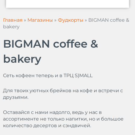
s
t
a
Главная
»
Магазины
»
Фудкорты
»
BIGMAN coffee &
g
bakery
r
a
BIGMAN coffee &
m
bakery
Сеть кофеен теперь и в ТРЦ S)MALL
Для твоих уютных брейков на кофе и встречи с
друзьями.
Оставайся с нами надолго, ведь у нас в
ассортименте не только напитки, но и большое
количество десертов и сэндвичей.