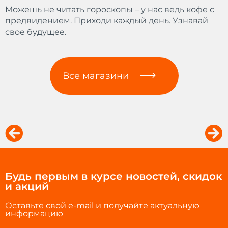
Можешь не читать гороскопы – у нас ведь кофе с
предвидением. Приходи каждый день. Узнавай
свое будущее.
Все магазини
Prev
Ne
Будь первым в курсе новостей, скидок
и акций
Оставьте свой e-mail и получайте актуальную
информацию