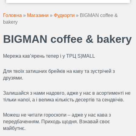
s
t
a
Головна
»
Магазини
»
Фудкорти
»
BIGMAN coffee &
g
bakery
r
a
BIGMAN coffee & bakery
m
Мережа кав’ярень тепер і у ТРЦ S)MALL
Для твоїх затишних брейків на каву та зустрічей з
друзями.
Залишайся з нами надовго, адже у нас в асортименті не
тільки напої, а і велика кількість десертів та сендвічів.
Можеш не читати гороскопи – адже у нас кава з
передбаченням. Приходь щодня. Взнавай своє
майбутнє.