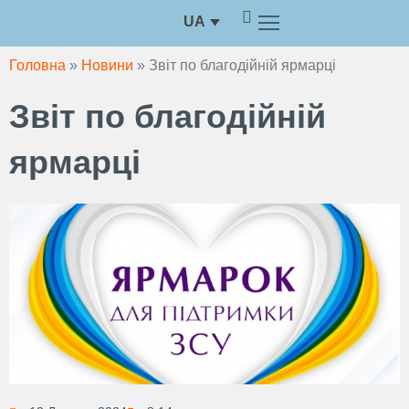
Перейти
UA
до
вмісту
Головна
»
Новини
»
Звіт по благодійній ярмарці
Звіт по благодійній
ярмарці