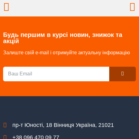
Prev
N
Будь першим в курсі новин, знижок та
акцій
Залиште свій e-mail і отримуйте актуальну інформацію
Submit
Email
пр-т Юності, 18 Вінниця Україна, 21021
+38 096 470 09 77