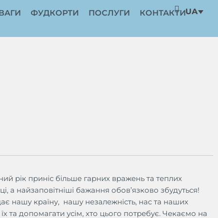
UA
ВАГИ
ФУДКОРТИ
ПОСЛУГИ
КОНТАКТИ
ний рік приніс більше гарних вражень та теплих
пеці, а найзаповітніші бажання обов’язково збудуться!
ає нашу країну,
нашу незалежність, нас та наших
їх та допомагати усім, хто цього потребує. Чекаємо на