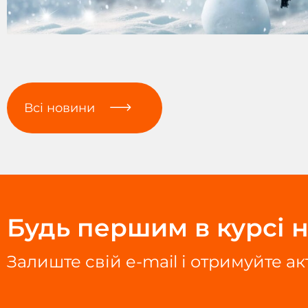
Всі новини
Будь першим в курсі н
Залиште свій e-mail і отримуйте а