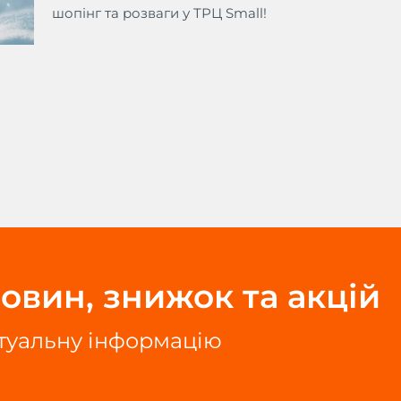
шопінг та розваги у ТРЦ Small!
овин, знижок та акцій
ктуальну інформацію