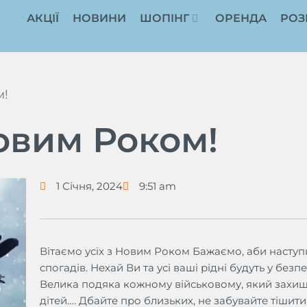
АКЦІЇ
НОВИНИ
ШОПІНГ
ОРЕНДА
РОЗ
м!
Новим Роком!
1 Січня, 2024
9:51 am
Вітаємо усіх з Новим Роком Бажаємо, аби наступ
спогадів. Нехай Ви та усі ваші рідні будуть у без
Велика подяка кожному військовому, який захищ
дітей….
Дбайте про близьких, не забувайте тішити 