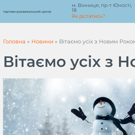
Перейти
м. Вінниця, пр-т Юності,
18
до
торгово-розважальний центр
Як дістатись?
вмісту
Головна
»
Новини
»
Вітаємо усіх з Новим Роко
Вітаємо усіх з 