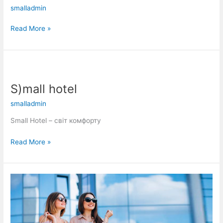
smalladmin
Read More »
S)mall
hotel
S)mall hotel
smalladmin
Small Hotel – світ комфорту
Read More »
S)віт твоїх
бажань