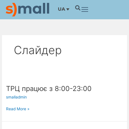
Перейти
UA
до
вмісту
Слайдер
ТРЦ
працює
ТРЦ працює з 8:00-23:00
з
8:00-
smalladmin
23:00
Read More »