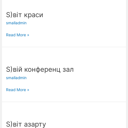
S)віт
краси
S)віт краси
smalladmin
Read More »
S)вій
конференц
S)вій конференц зал
зал
smalladmin
Read More »
S)віт азарту
S)віт азарту