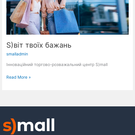
S)віт твоїх бажань
smalladmin
Інноваційний торгово-розважальний центр S)mall​
Read More »