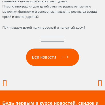
смешивать цвета и работать с текстурами.
Пластилинография для детей отлично развивает мелкую
моторику, фантазию и сенсорные навыки, а результат всегда
яркий и нестандартный.
Приглашаем детей на интересный и полезный досуг!
Все новости
Prev
N
Будь первым в курсе новостей, скидок и