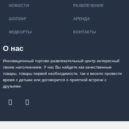
НОВОСТИ
РАЗВЛЕЧЕНИЯ
ШОПИНГ
АРЕНДА
ФУДКОРТЫ
КОНТАКТЫ
О нас
Инновационный торгово-развлекательный центр интересный
своим наполнением. У нас Вы найдете как качественные
товары, товары первой необходимости, так и весело провести
время с детьми или договорится о приятной встречи с
друзьями.
F
I
a
n
c
s
e
t
b
a