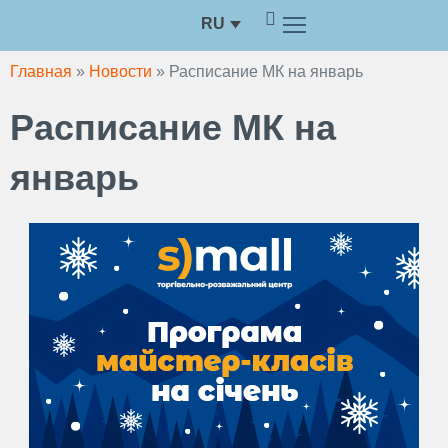
Перейти
RU
к
содержимому
Главная
»
Новости
»
Расписание МК на январь
Расписание МК на
январь