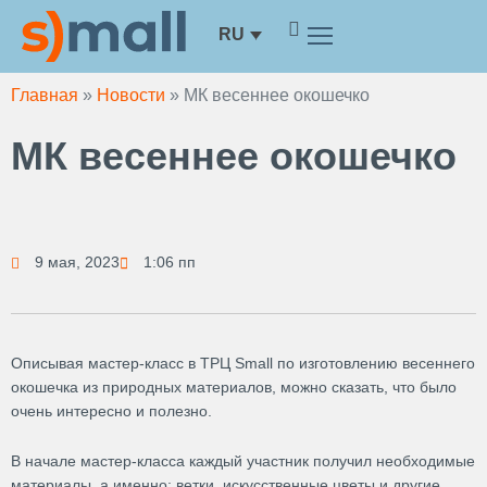
Перейти
RU
к
содержимому
Главная
»
Новости
»
МК весеннее окошечко
МК весеннее окошечко
9 мая, 2023
1:06 пп
Описывая мастер-класс в ТРЦ Small по изготовлению весеннего
окошечка из природных материалов, можно сказать, что было
очень интересно и полезно.
В начале мастер-класса каждый участник получил необходимые
материалы, а именно: ветки, искусственные цветы и другие