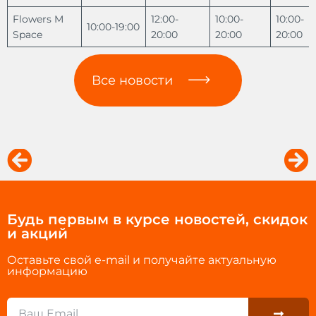
Flowers M
12:00-
10:00-
10:00-
10:00-19:00
Space
20:00
20:00
20:00
Все новости
Prev
Ne
Будь первым в курсе новостей, скидок
и акций
Оставьте свой e-mail и получайте актуальную
информацию
Submit
Email