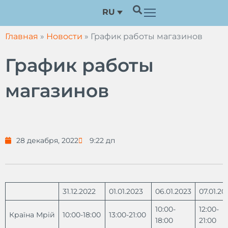
Перейти
RU
к
содержимому
Главная
»
Новости
»
График работы магазинов
График работы
магазинов
28 декабря, 2022
9:22 дп
31.12.2022
01.01.2023
06.01.2023
07.01.20
10:00-
12:00-
Країна Мрій
10:00-18:00
13:00-21:00
18:00
21:00