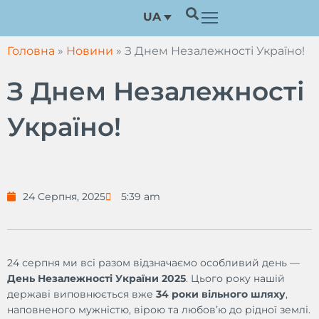
Перейти
UA
до
вмісту
Головна
»
Новини
»
З Днем Незалежності Україно!
З Днем Незалежності
Україно!
24 Серпня, 2025
5:39 am
24 серпня ми всі разом відзначаємо особливий день —
День Незалежності України 2025
. Цього року нашій
державі виповнюється вже
34 роки вільного шляху
,
наповненого мужністю, вірою та любов’ю до рідної землі.