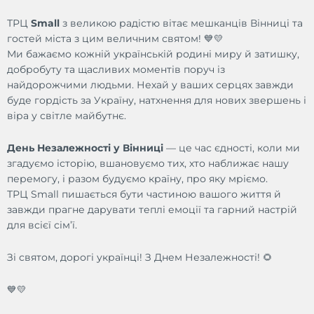
ТРЦ
Small
з великою радістю вітає мешканців Вінниці та
гостей міста з цим величним святом! 💙💛
Ми бажаємо кожній українській родині миру й затишку,
добробуту та щасливих моментів поруч із
найдорожчими людьми. Нехай у ваших серцях завжди
буде гордість за Україну, натхнення для нових звершень і
віра у світле майбутнє.
День Незалежності у Вінниці
— це час єдності, коли ми
згадуємо історію, вшановуємо тих, хто наближає нашу
перемогу, і разом будуємо країну, про яку мріємо.
ТРЦ Small пишається бути частиною вашого життя й
завжди прагне дарувати теплі емоції та гарний настрій
для всієї сім’ї.
Зі святом, дорогі українці! З Днем Незалежності! 🌻
💙💛