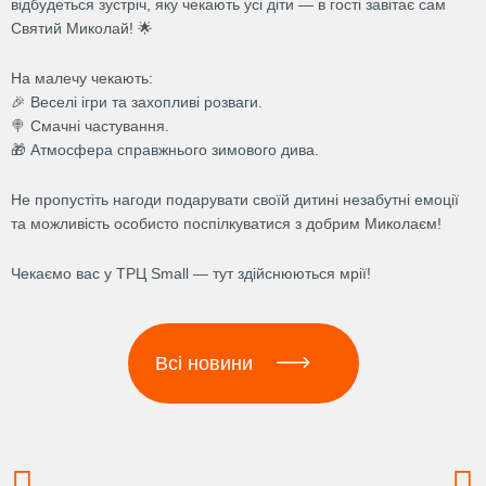
відбудеться зустріч, яку чекають усі діти — в гості завітає сам
Святий Миколай! 🌟
На малечу чекають:
🎉 Веселі ігри та захопливі розваги.
🍭 Смачні частування.
🎁 Атмосфера справжнього зимового дива.
Не пропустіть нагоди подарувати своїй дитині незабутні емоції
та можливість особисто поспілкуватися з добрим Миколаєм!
Чекаємо вас у ТРЦ Small — тут здійснюються мрії!
Всі новини
Prev
N