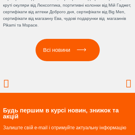
круті окуляри від Люксоптика, портитивні колонки від Мій Гаджет,
сертифікати від аптеки Доброго дня, сертифікати від Big Men,
сертифікати від магазину Ева, чудові подарунки від магазинів
Pikami та Mspace.
Всі новини
Prev
N
Будь першим в курсі новин, знижок та
акцій
Залиште свій e-mail і отримуйте актуальну інформацію