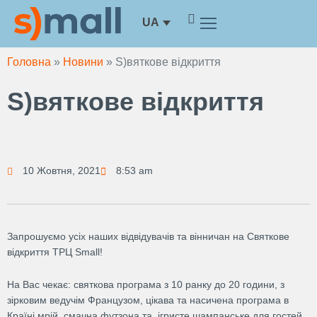
Перейти
UA
до
вмісту
Головна
»
Новини
»
S)вяткове відкриття
S)вяткове відкриття
10 Жовтня, 2021
8:53 am
Запрошуємо усіх наших відвідувачів та вінничан на Святкове
відкриття ТРЦ Small!
На Вас чекає: святкова програма з 10 ранку до 20 години, з
зірковим ведучім Французом, цікава та насичена програма в
Країні мрій, смачна футзона та ігристе шампанське для гостей