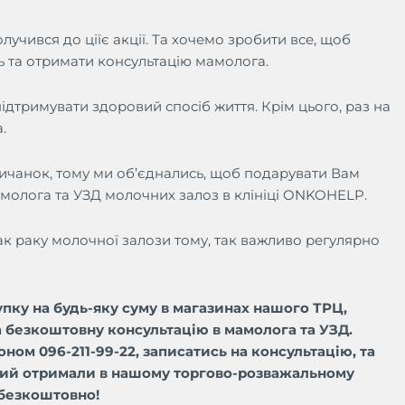
учився до ціїє акції. Та хочемо зробити все, щоб
ь та отримати консультацію мамолога.
ідтримувати здоровий спосіб життя. Крім цього, раз на
.
ничанок, тому ми об’єднались, щоб подарувати Вам
лога та УЗД молочних залоз в клініці ONKOHELP.
к раку молочної залози тому, так важливо регулярно
упку на будь-яку суму в магазинах нашого ТРЦ,
а безкоштовну консультацію в мамолога та УЗД.
оном 096-211-99-22,
записатись на консультацію, та
який отримали в нашому торгово-розважальному
 безкоштовно!