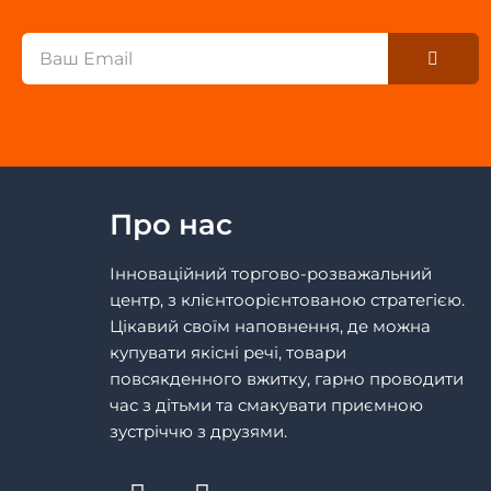
Submi
Email
Про нас
Інноваційний торгово-розважальний
центр, з клієнтоорієнтованою стратегією.
Цікавий своїм наповнення, де можна
купувати якісні речі, товари
повсякденного вжитку, гарно проводити
час з дітьми та смакувати приємною
зустріччю з друзями.
F
I