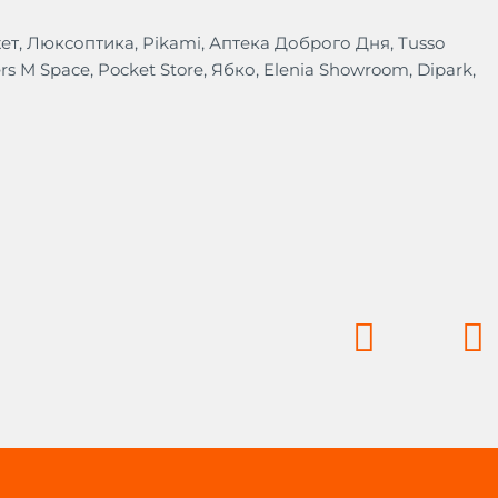
джет, Люксоптика, Pikami, Аптека Доброго Дня, Tusso
s M Space, Pocket Store, Ябко, Elenia Showroom, Dipark,
Prev
N