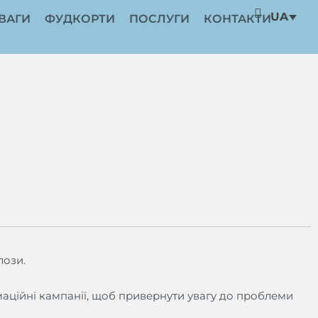
UA
ВАГИ
ФУДКОРТИ
ПОСЛУГИ
КОНТАКТИ
лози.
рмаційні кампанії, щоб привернути увагу до проблеми