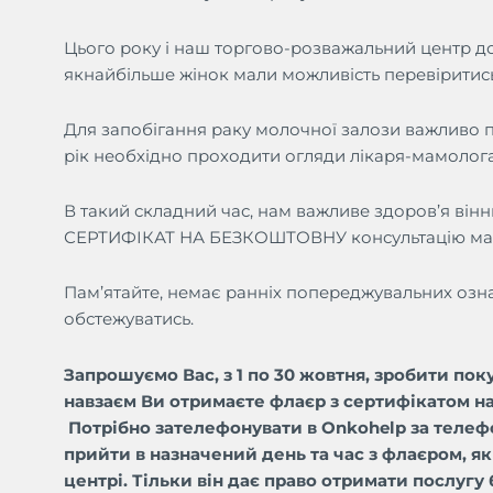
Цього року і наш торгово-розважальний центр дол
якнайбільше жінок мали можливість перевіритис
Для запобігання раку молочної залози важливо п
рік необхідно проходити огляди лікаря-мамолога
В такий складний час, нам важливе здоров’я він
СЕРТИФІКАТ НА БЕЗКОШТОВНУ консультацію мамо
Пам’ятайте, немає ранніх попереджувальних озна
обстежуватись.
Запрошуємо Вас, з 1 по 30 жовтня, зробити пок
навзаєм Ви отримаєте флаєр з сертифікатом н
Потрібно зателефонувати в
Onkohelp
за телеф
прийти в назначений день та час з флаєром, 
центрі. Тільки він дає право отримати послугу