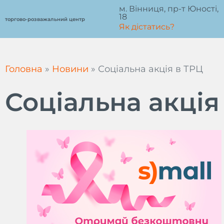
Перейти
м. Вінниця, пр-т Юності,
18
до
торгово-розважальний центр
Як дістатись?
вмісту
Головна
»
Новини
»
Соціальна акція в ТРЦ
Соціальна акція