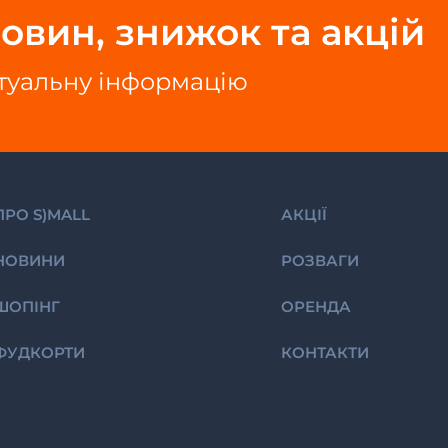
овин, знижок та акцій
ктуальну інформацію
ПРО S)MALL
АКЦІЇ
НОВИНИ
РОЗВАГИ
ШОПІНГ
ОРЕНДА
ФУДКОРТИ
КОНТАКТИ