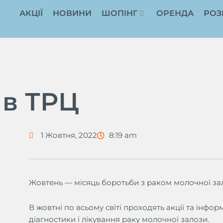
АКЦІЇ
НОВИНИ
ШОПІНГ
ОРЕНДА
РОЗ
 в ТРЦ
1 Жовтня, 2022
8:19 am
Жовтень — місяць боротьби з раком молочної за
В жовтні по всьому світі проходять акції та інфо
діагностики і лікування раку молочної залози.