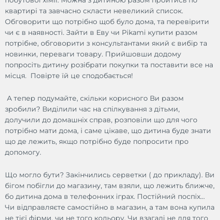
побутової хімії. Можна з дитиною разом пройтись по
квартирі та завчасно скласти невеликий список.
Обговорити що потрібно щоб було дома, та перевірити
чи є в наявності. Зайти в Еву чи Pikami купити разом
потрібне, обговорити з консультантами який є вибір та
новинки, переваги товару. Прийшовши додому
попросіть дитину розібрати покупки та поставити все на
місця. Повірте їй це сподобається!
А тепер подумайте, скільки корисного Ви разом
зробили? Виділили час на спілкування з дітьми,
долучили до домашніх справ, розповіли що для чого
потрібно мати дома, і саме цікаве, що дитина буде знати
що де лежить, якщо потрібно буде попросити про
допомогу.
Що могло бути? Закінчились серветки ( до прикладу). Ви
бігом побігли до магазину, там взяли, що лежить ближче,
бо дитина дома в телефонних іграх. Постійний поспіх…
Чи відправляєте самостійно в магазин, а там вона купила
не тієї фірми, чи не того кольору. Чи взагалі не для того