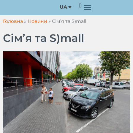
Перейти
UA
до
вмісту
Головна
»
Новини
»
Сім’я та S)mall
Сім’я та S)mall