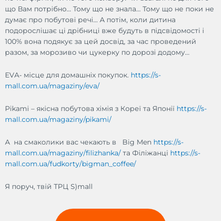
що Вам потрібно… Тому що не знала… Тому що не поки не
думає про побутові речі… А потім, коли дитина
подорослішає ці дрібниці вже будуть в підсвідомості і
100% вона подякує за цей досвід, за час проведений
разом, за морозиво чи цукерку по дорозі додому…
EVA- місце для домашніх покупок.
https://s-
mall.com.ua/magaziny/eva/
Pikami – якісна побутова хімія з Кореї та Японії
https://s-
mall.com.ua/magaziny/pikami/
А на смаколики вас чекають в Big Men
https://s-
mall.com.ua/magaziny/filizhanka/
та Філіжанці
https://s-
mall.com.ua/fudkorty/bigman_coffee/
Я поруч, твій ТРЦ S)mall