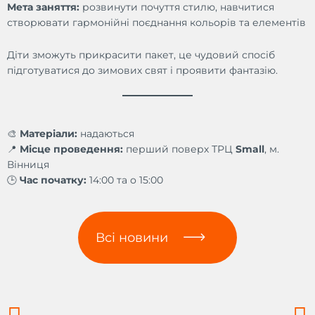
Мета заняття:
розвинути почуття стилю, навчитися
створювати гармонійні поєднання кольорів та елементів
Діти зможуть прикрасити пакет, це чудовий спосіб
підготуватися до зимових свят і проявити фантазію.
🎨
Матеріали:
надаються
📍
Місце проведення:
перший поверх ТРЦ
Small
, м.
Вінниця
🕒
Час початку:
14:00 та о 15:00
Всі новини
Prev
N