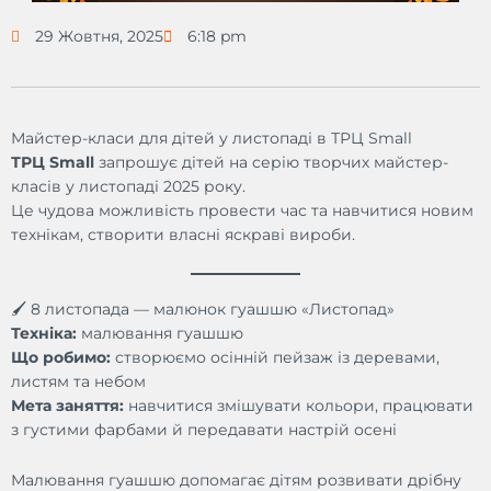
29 Жовтня, 2025
6:18 pm
Майстер-класи для дітей у листопаді в ТРЦ Small
ТРЦ Small
запрошує дітей на серію творчих майстер-
класів у листопаді 2025 року.
Це чудова можливість провести час та навчитися новим
технікам, створити власні яскраві вироби.
🖌️ 8 листопада — малюнок гуашшю «Листопад»
Техніка:
малювання гуашшю
Що робимо:
створюємо осінній пейзаж із деревами,
листям та небом
Мета заняття:
навчитися змішувати кольори, працювати
з густими фарбами й передавати настрій осені
Малювання гуашшю допомагає дітям розвивати дрібну