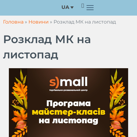
Перейти
UA
до
вмісту
Головна
»
Новини
»
Розклад МК на листопад
Розклад МК на
листопад