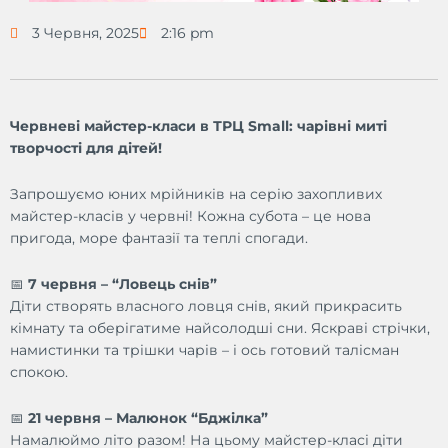
3 Червня, 2025
2:16 pm
Червневі майстер-класи в ТРЦ Small: чарівні миті
творчості для дітей!
Запрошуємо юних мрійників на серію захопливих
майстер-класів у червні! Кожна субота – це нова
пригода, море фантазії та теплі спогади.
📅
7 червня – “Ловець снів”
Діти створять власного ловця снів, який прикрасить
кімнату та оберігатиме найсолодші сни. Яскраві стрічки,
намистинки та трішки чарів – і ось готовий талісман
спокою.
📅
21 червня – Малюнок “Бджілка”
Намалюймо літо разом! На цьому майстер-класі діти