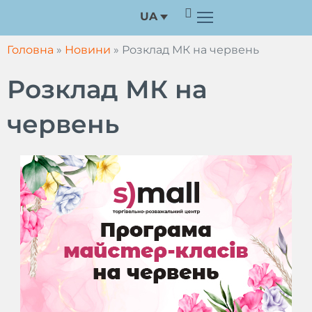
Перейти
UA
до
вмісту
Головна
»
Новини
»
Розклад МК на червень
Розклад МК на
червень