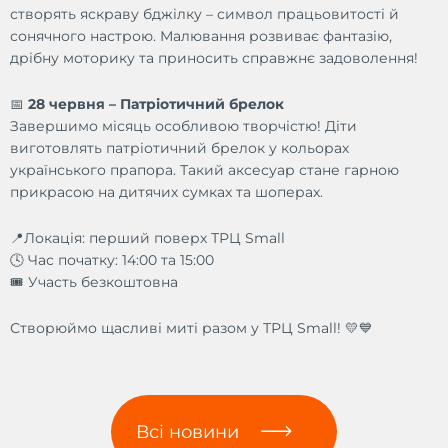
створять яскраву бджілку – символ працьовитості й
сонячного настрою. Малювання розвиває фантазію,
дрібну моторику та приносить справжнє задоволення!
📅
28 червня – Патріотичний брелок
Завершимо місяць особливою творчістю! Діти
виготовлять патріотичний брелок у кольорах
українського прапора. Такий аксесуар стане гарною
прикрасою на дитячих сумках та шоперах.
📍Локація: перший поверх ТРЦ Small
🕓 Час початку: 14:00 та 15:00
🎟 Участь безкоштовна
Створюймо щасливі миті разом у ТРЦ Small! 💛💙
Всі новини