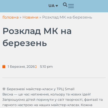
Перейти
UA
до
вмісту
Головна
»
Новини
»
Розклад МК на березень
Розклад МК на
березень
1 Березня, 2026
5:10 pm
🌸 Березневі майстер-класи у ТРЦ Small
Весна — це час натхнення, кольору та нових ідей!
Запрошуємо дітей поринути у світ творчості, фантазії та
гарного настрою на наших майстер-класах. Кожна