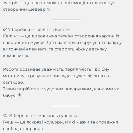
зустріч — це нова техніка, нові емоції та власноруч
створений шедевр ✨
🌿 7 березня — квілінг «Весна»
Квілінг — це дивовижна техніка створення картин із
паперових смужок. Діти навчаться скручувати папір у
витончені елементи та створять ніжну весняну
композицію.
Робота розвиває уважність, терплячість і дрібну
моторику, а результат виглядає дуже ефектно та
святково.
Такий виріб стане чудовим подарунком для мами чи
бабусі 💐
🎨 14 березня — малюнок гуашшю
Гуаш — це яскраві кольори, м’які мазки та справжня
свобода творчості!