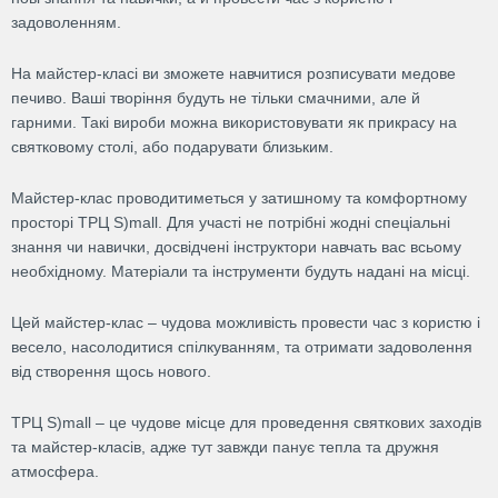
задоволенням.
На майстер-класі ви зможете навчитися розписувати медове
печиво. Ваші творіння будуть не тільки смачними, але й
гарними. Такі вироби можна використовувати як прикрасу на
святковому столі, або подарувати близьким.
Майстер-клас проводитиметься у затишному та комфортному
просторі ТРЦ S)mall. Для участі не потрібні жодні спеціальні
знання чи навички, досвідчені інструктори навчать вас всьому
необхідному. Матеріали та інструменти будуть надані на місці.
Цей майстер-клас – чудова можливість провести час з користю і
весело, насолодитися спілкуванням, та отримати задоволення
від створення щось нового.
ТРЦ S)mall – це чудове місце для проведення святкових заходів
та майстер-класів, адже тут завжди панує тепла та дружня
атмосфера.