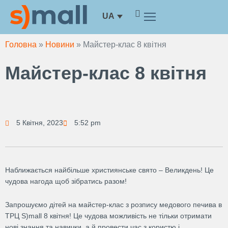
Перейти
UA
до
вмісту
Головна
»
Новини
»
Майстер-клас 8 квітня
Майстер-клас 8 квітня
5 Квітня, 2023
5:52 pm
Наближається найбільше християнське свято – Великдень! Це
чудова нагода щоб зібратись разом!
Запрошуємо дітей на майстер-клас з розпису медового печива в
ТРЦ S)mall 8 квітня! Це чудова можливість не тільки отримати
нові знання та навички, а й провести час з користю і