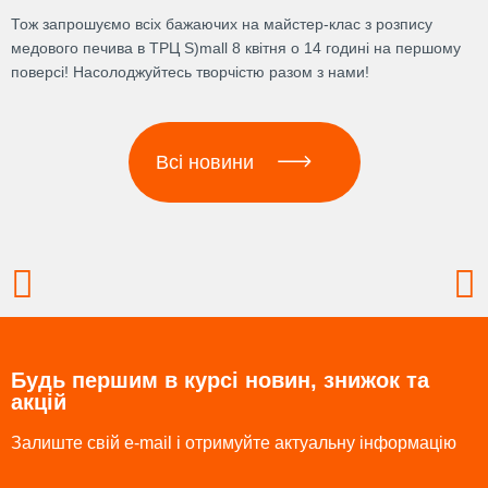
Тож запрошуємо всіх бажаючих на майстер-клас з розпису
медового печива в ТРЦ S)mall 8 квітня о 14 годині на першому
поверсі! Насолоджуйтесь творчістю разом з нами!
Всі новини
Prev
N
Будь першим в курсі новин, знижок та
акцій
Залиште свій e-mail і отримуйте актуальну інформацію