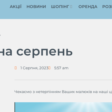
АКЦІЇ
НОВИНИ
ШОПІНГ
ОРЕНДА
РОЗ
ь
на серпень
1 Серпня, 2023
5:57 am
Чекаємо з нетерпінням Ваших малюків на наші ц