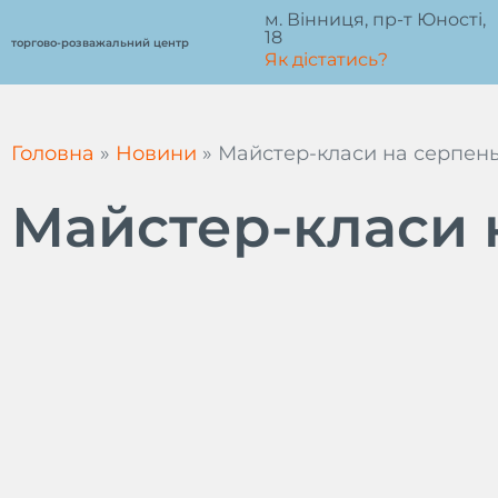
Перейти
м. Вінниця, пр-т Юності,
18
до
торгово-розважальний центр
Як дістатись?
вмісту
Головна
»
Новини
»
Майстер-класи на серпен
Майстер-класи 