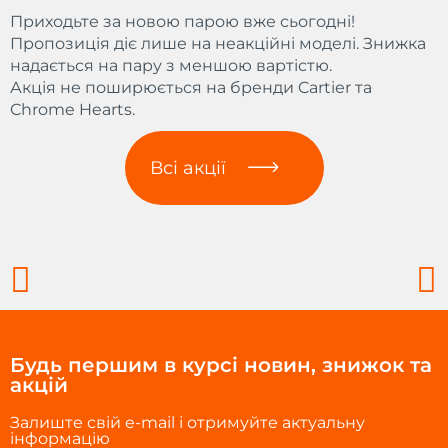
Приходьте за новою парою вже сьогодні!
Пропозиція діє лише на неакційні моделі. Знижка
надається на пару з меншою вартістю.
Акція не поширюється на бренди Cartier та
Chrome Hearts.
Всі акції
Prev
N
Будь першим в курсі новин, знижок та
акцій
Залиште свій e-mail і отримуйте актуальну
інформацію