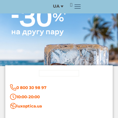
Перейти
UA
до
вмісту
0 800 30 98 97
10:00-20:00
luxoptica.ua
F
I