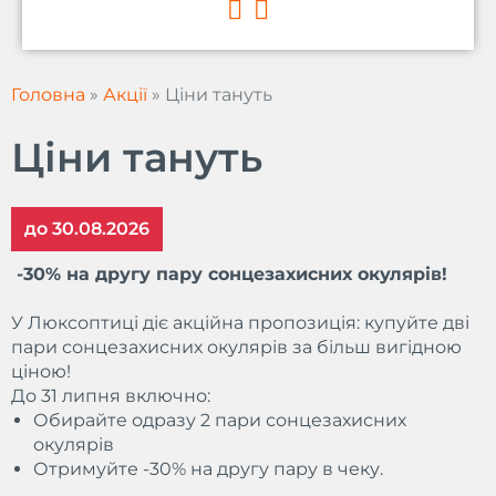
a
n
c
s
e
t
b
a
Головна
»
Акції
»
Ціни тануть
o
g
o
r
Ціни тануть
k
a
m
до 30.08.2026
-30% на другу пару сонцезахисних окулярів!
У Люксоптиці діє акційна пропозиція: купуйте дві
пари сонцезахисних окулярів за більш вигідною
ціною!
До 31 липня включно:
Обирайте одразу 2 пари сонцезахисних
окулярів
Отримуйте -30% на другу пару в чеку.