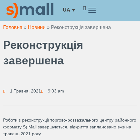
Перейти
UA
до
вмісту
Головна
»
Новини
»
Реконструкція завершена
Реконструкція
завершена
1 Травня, 2021
9:03 am
Роботи з реконструкції торгово-розважального центру районного
формату S) Mall завершуються, відкриття заплановано вже на
травень 2021 року.