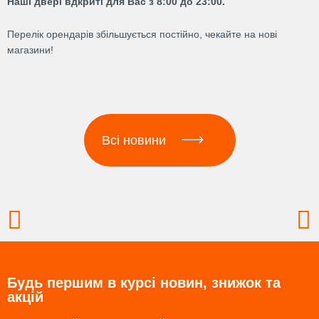
Наші двері вдкриті для Вас з 8:00 до 23:00.
Перелік орендарів збільшується постійно, чекайте на нові
магазини!
Всі новини
Prev
N
Будь першим в курсі новин, знижок та
акцій