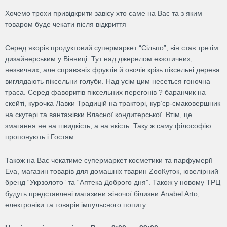
Хочемо трохи привідкрити завісу хто саме на Вас та з яким
товаром буде чекати після відкриття
Серед якорів продуктовий супермаркет “Сільпо”, він став третім
дизайнерським у Вінниці. Тут над джерелом екзотичних,
незвичних, але справжніх фруктів й овочів крізь піксельні дерева
виглядають піксельни голуби. Над усім цим несеться гоночна
траса. Серед фаворитів піксельних перегонів ? баранчик на
скейті, курочка Лавки Традицій на тракторі, кур’єр-смаковершник
на скутері та вантажівки Власної кондитерської. Втім, це
змагання не на швидкість, а на якість. Таку ж саму філософію
пропонують і Гостям.
Також на Вас чекатиме супермаркет косметики та парфумерії
Eva, магазин товарів для домашніх тварин ZooКуток, ювелірний
бренд “Укрзолото” та “Аптека Доброго дня”. Також у новому ТРЦ
будуть представлені магазини жіночої білизни Anabel Arto,
електроніки та товарів імпульсного попиту.